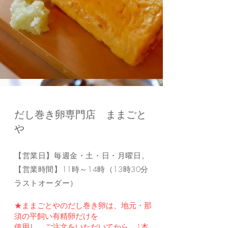
だし巻き卵専門店 ままごと
や
【営業日】毎週金・土・日・月曜日。
【営業時間】11
時～14
時（13
時30分
ラストオーダー）
​
★ままごとやのだし巻き卵は、地元・那
須の平飼い有精卵だけを
使用し、ご注文をいただいてから、1本