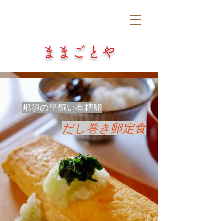
​ままごとや
​那須の平飼い有精卵
​だし巻き卵定食