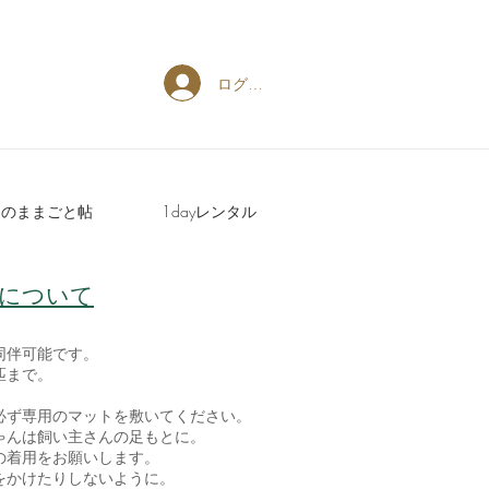
ログイン
週のままごと帖
1dayレンタル
について
同伴可能です。
匹まで。
必ず専用のマットを敷いてください。
ゃんは飼い主さんの足もとに。
の着用をお願いします。
をかけたりしないように。