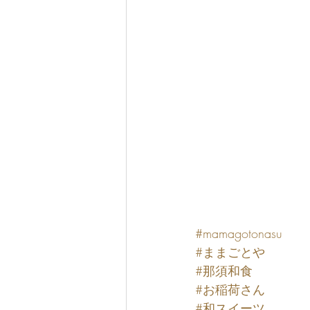
#mamagotonasu
#ままごとや
#那須和食
#お稲荷さん
#和スイーツ