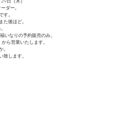
、29日（木）
オーダー。
です。
また後ほど。
み。
口福いなりの予約販売のみ。
）から営業いたします。
か。
い致します。