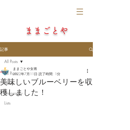
​ままごとや
記事
All Posts
ままごとや女将
All Posts
2022年7月11日
読了時間: 1分
美味しいブルーベリーを収
Events
穫しました！
Philosophy
Lists