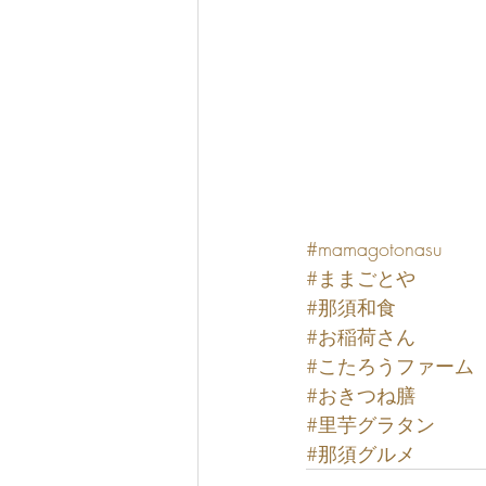
#mamagotonasu
#ままごとや
#那須和食
#お稲荷さん
#こたろうファーム
#おきつね膳
#里芋グラタン
#那須グルメ