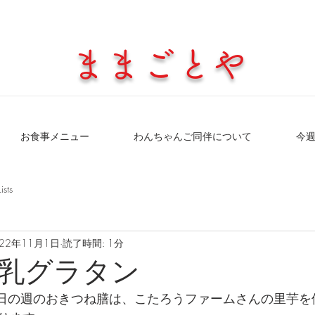
​ままごとや
お食事メニュー
わんちゃんご同伴について
今
Lists
022年11月1日
読了時間: 1分
乳グラタン
2日の週のおきつね膳は、こたろうファームさんの里芋を