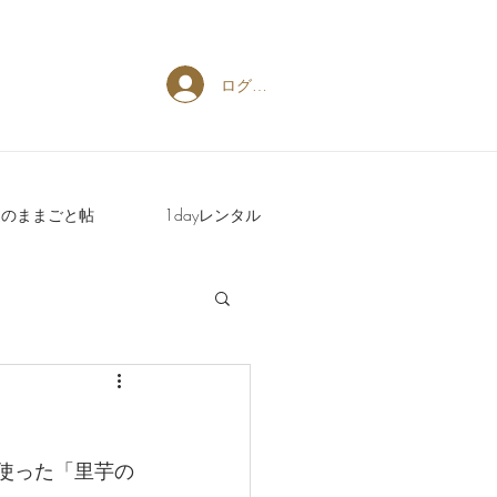
ログイン
週のままごと帖
1dayレンタル
使った「里芋の