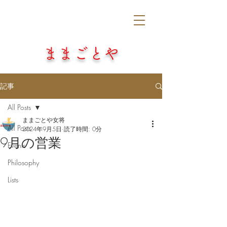
​ままごとや
記事
All Posts
ままごとや女将
All Posts
2024年9月5日
読了時間: 0分
9月の営業
Events
Philosophy
Lists