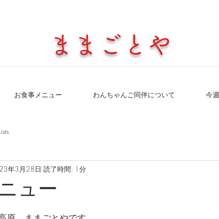
​ままごとや
お食事メニュー
わんちゃんご同伴について
今
Lists
023年3月28日
読了時間: 1分
ニュー
高原、ままごとやです。